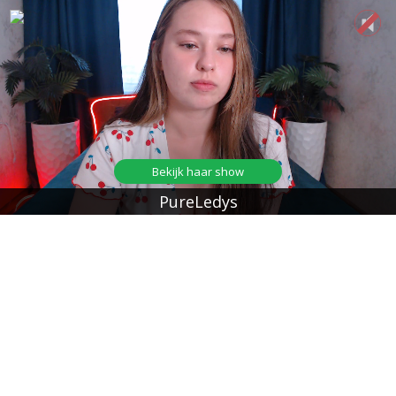
Bekijk haar show
PureLedys