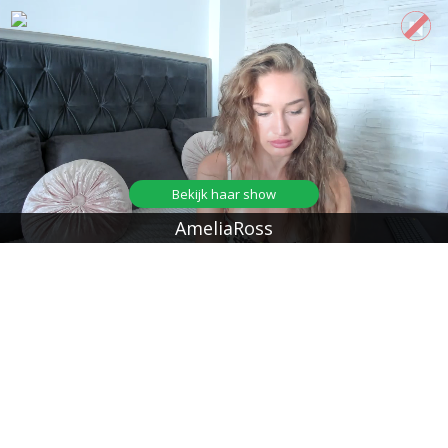
Bekijk haar show
AmeliaRoss