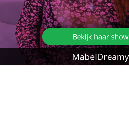
Bekijk haar show
MabelDreamy